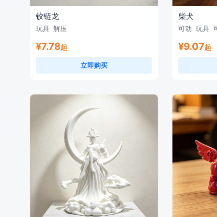
铰链龙
柴犬
玩具
解压
可动
玩具
¥7.78
¥9.07
起
起
立即购买