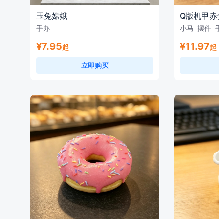
玉兔嫦娥
Q版机甲赤
手办
小马
摆件
¥7.95
¥11.97
起
起
立即购买