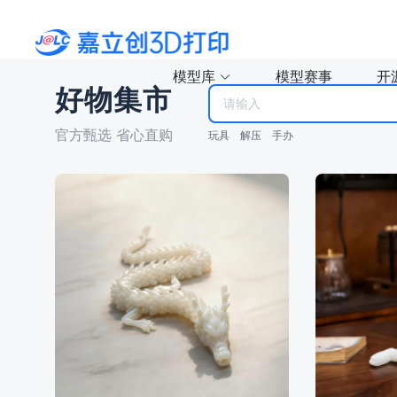
模型库
模型赛事
开
好物集市
全部分类
官方甄选 省心直购
玩具与游戏
机械基础模型
玩具
解压
手办
手办
角色与手办
微缩模型
摆件
爱好与DIY
艺术与设计
明日方舟
道具与角色扮演
日用家居
键帽
工具
教育
玩具