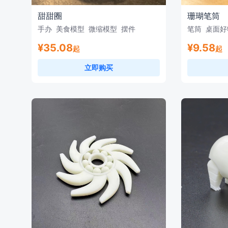
甜甜圈
珊瑚笔筒
手办
美食模型
微缩模型
摆件
笔筒
桌面
¥35.08
¥9.58
起
起
立即购买