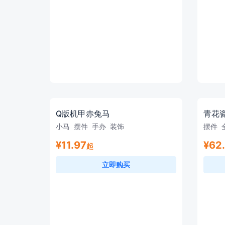
Q版机甲赤兔马
青花
小马
摆件
手办
装饰
摆件
¥11.97
¥62
起
立即购买