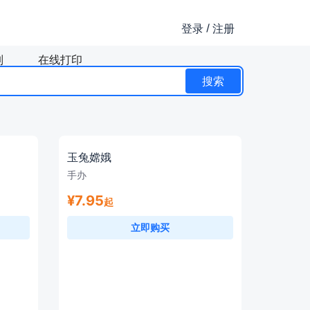
/
登录
注册
制
在线打印
搜索
玉兔嫦娥
手办
¥7.95
起
立即购买