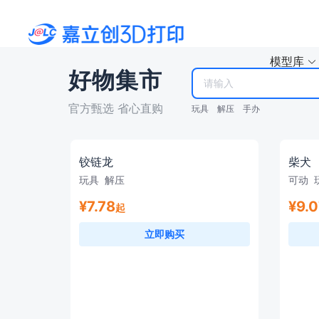
模型库
好物集市
官方甄选 省心直购
全部分类
玩具与游戏
机械基础
玩具
解压
手办
角色与手办
微缩模型
爱好与DIY
艺术与设计
铰链龙
柴犬
玩具
解压
可动
道具与角色扮演
日用家居
¥7.78
¥9.
起
工具
教育
立即购买