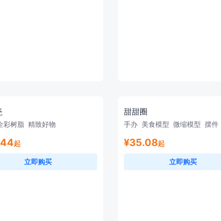
瓷
甜甜圈
全彩树脂
精致好物
手办
美食模型
微缩模型
摆件
.44
¥35.08
起
起
立即购买
立即购买