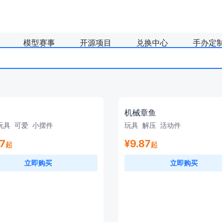
模型赛事
开源项目
兑换中心
手办定
模型
手办
米哈游
稻玉狯岳
摆件
Q版
原神
机械章鱼
明日方舟
模型
鬼灭之刃
玩具
可爱
小摆件
玩具
解压
活动件
键帽
mihoyo
游戏
07
¥9.87
起
起
玩具
收纳
键盘
立即购买
立即购买