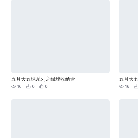
五月天五球系列之绿球收纳盒
五月天
16
0
0
16