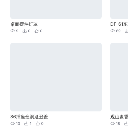
桌面摆件灯罩
DF-61
9
0
0
69
86插座盒洞遮丑盖
观山盘
13
1
0
18