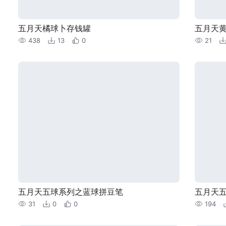
五月天橘球卜存钱罐
五月天
438
13
0
21
五月天五球系列之蓝球拼豆笔
五月天
31
0
0
194