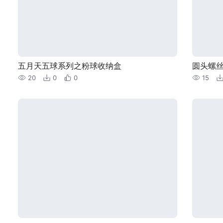
五月天五球系列之粉球收纳盒
圆头螺
20
0
0
15