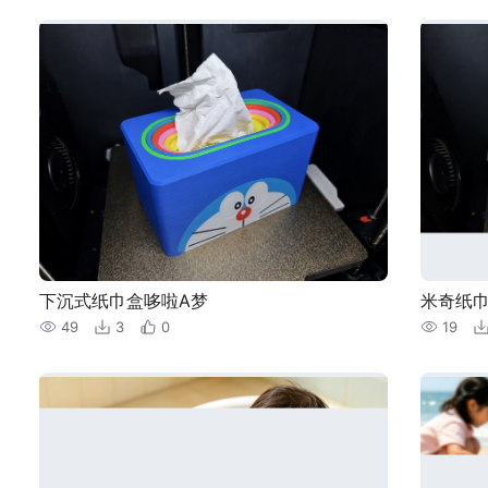
下沉式纸巾盒哆啦A梦
米奇纸
49
3
0
19