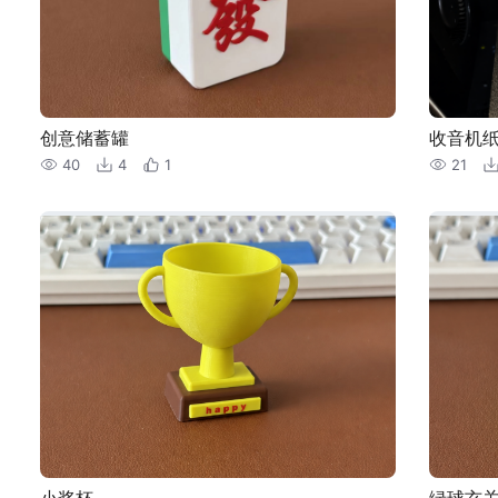
创意储蓄罐
收音机
40
4
1
21
小奖杯
绿球玄