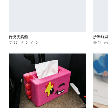
传统皮筋船
沙滩玩
25
0
0
11