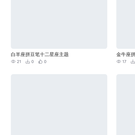
白羊座拼豆笔十二星座主题
金牛座
21
0
0
17