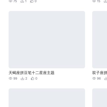
75
1
0
15
天蝎座拼豆笔十二星座主题
双子座
99
2
0
96