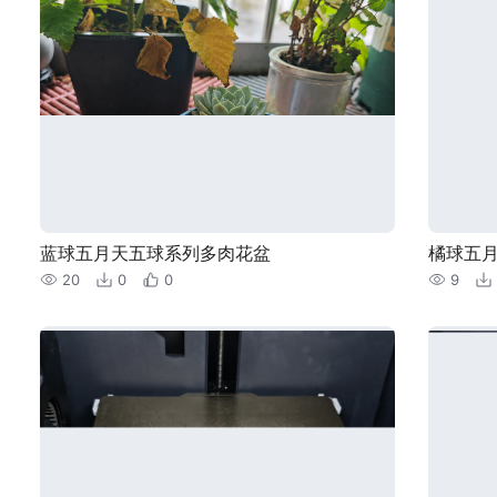
蓝球五月天五球系列多肉花盆
橘球五
20
0
0
9