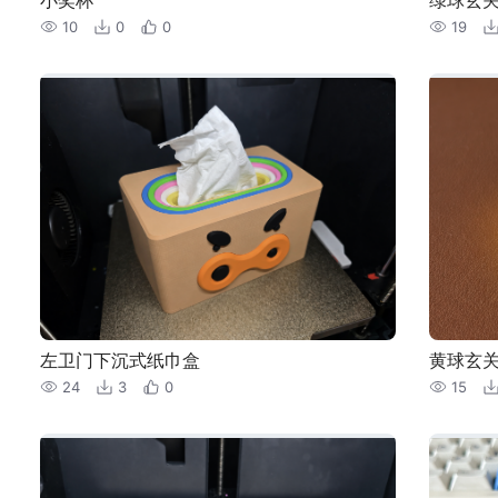
10
0
0
19
左卫门下沉式纸巾盒
黄球玄
24
3
0
15