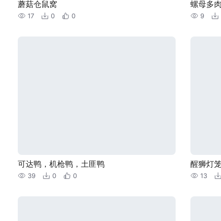
蘑菇仓鼠窝
螺母多
17
0
0
9
可达鸭，机枪鸭，土匪鸭
醒狮灯
39
0
0
13