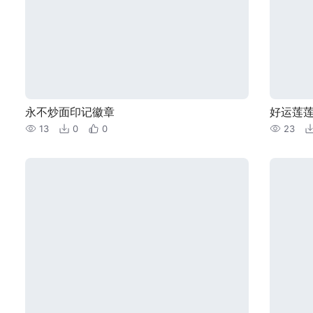
永不炒面印记徽章
好运莲莲
13
0
0
23