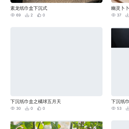
素龙纸巾盒下沉式
幽灵卜
69
2
0
37
下沉纸巾盒之橘球五月天
下沉纸
30
0
0
53