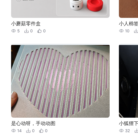
小蘑菇零件盒
小人棉
5
0
0
10
是心动呀，手动动图
小狐狸
14
0
0
32