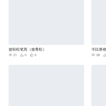
放轻松笔筒（放青松）
卡比兽收
21
0
0
38