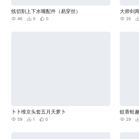
线切割上下水嘴配件（易穿丝）
大师剑
46
0
0
35
卜卜维京头套五月天萝卜
蚊香蛙趣
59
1
0
29