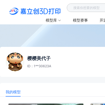
模型库
模型赛事
开
全部分类
玩具与游戏
机械基础模型
手办
角色与手办
微缩模型
摆件
爱好与DIY
艺术与设计
明日方舟
樱樱美代子
道具与角色扮演
日用家居
键帽
ID：1**30623A
工具
教育
玩具
我的模型