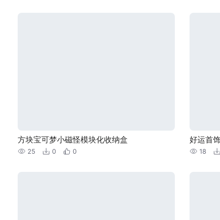
方块宝可梦小磁怪模块化收纳盒
好运首
25
0
0
18