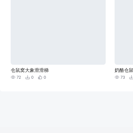
仓鼠窝大象滑滑梯
奶酪仓
72
0
0
73